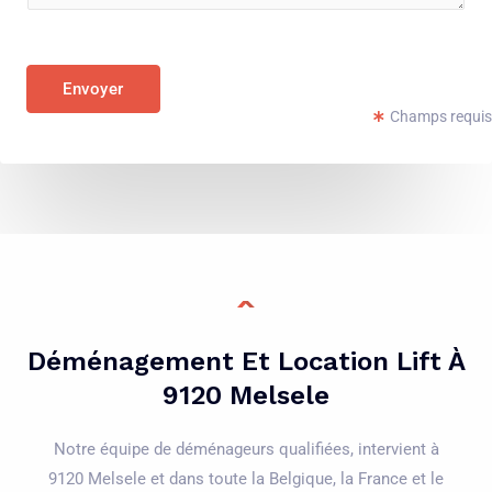
e
l
n
é
t
p
Envoyer
o
h
Champs requis
r
o
M
n
e
e
s
*
s
a
g
e
Déménagement Et Location Lift À
*
9120 Melsele
Notre équipe de déménageurs qualifiées, intervient à
9120 Melsele et dans toute la Belgique, la France et le