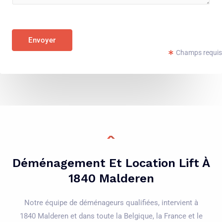
e
l
n
é
t
p
Envoyer
o
h
Champs requis
r
o
M
n
e
e
s
*
s
a
g
e
Déménagement Et Location Lift À
*
1840 Malderen
Notre équipe de déménageurs qualifiées, intervient à
1840 Malderen et dans toute la Belgique, la France et le