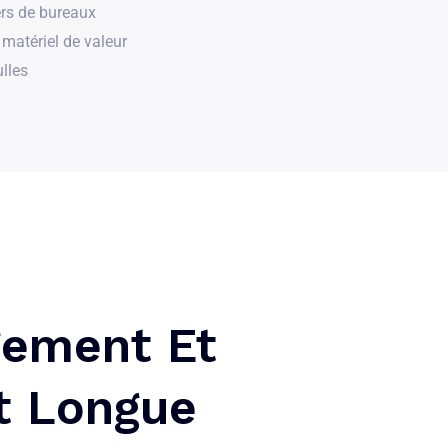
rs de bureaux
matériel de valeur
ulles
ement Et
t Longue