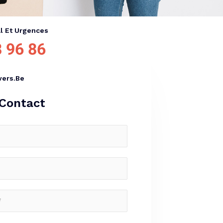
l Et Urgences
 96 86
ers.be
Contact