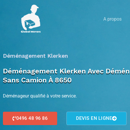
Aller
au
A propos
contenu
Déménagement Klerken
Déménagement Klerken Avec Déménag
Sans Camion À 8650
Déménageur qualifié à votre service.
0496 48 96 86
DEVIS EN LIGNE