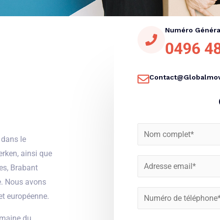
Numéro Généra
0496 48
Contact@globalmov
N
 dans le
o
rken, ainsi que
m
E
es, Brabant
*
m
ie. Nous avons
a
N
et européenne.
i
u
omaine du
l