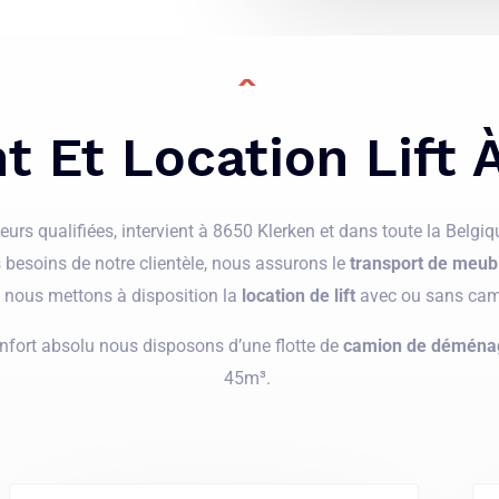
s
a
g
e
Et Location Lift 
*
s qualifiées, intervient à 8650 Klerken et dans toute la Belgique
es besoins de notre clientèle, nous assurons le
transport de meub
, nous mettons à disposition la
location de lift
avec ou sans cam
nfort absolu nous disposons d’une flotte de
camion de déména
45m³.