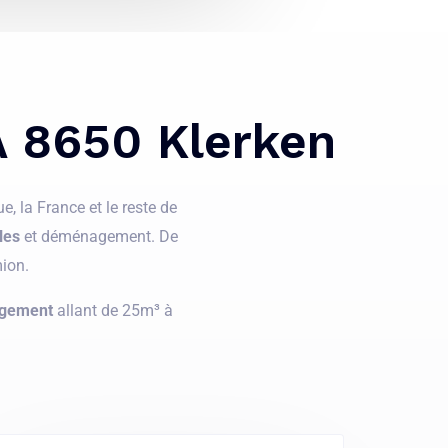
À 8650 Klerken
, la France et le reste de
les
et déménagement. De
ion.
gement
allant de 25m³ à