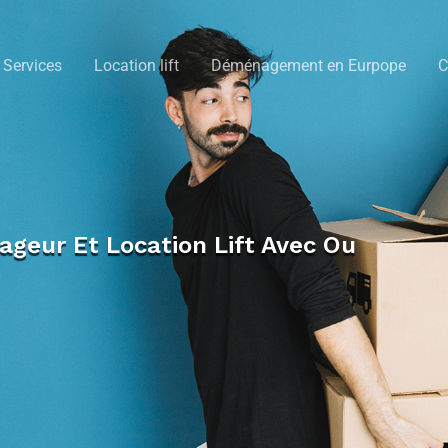
Services
Location lift
Déménagement en Eurpope
C
eur Et Location Lift Avec Ou