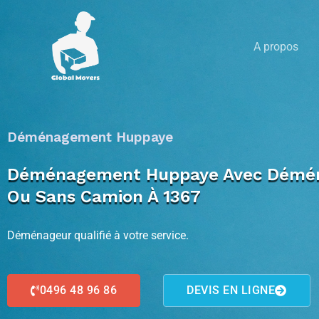
Aller
au
A propos
contenu
Déménagement Huppaye
Déménagement Huppaye Avec Déménag
Ou Sans Camion À 1367
Déménageur qualifié à votre service.
0496 48 96 86
DEVIS EN LIGNE