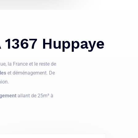
À 1367 Huppaye
e, la France et le reste de
les
et déménagement. De
ion.
gement
allant de 25m³ à