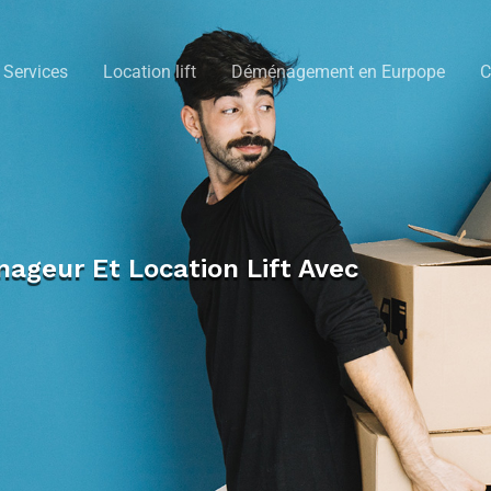
Services
Location lift
Déménagement en Eurpope
C
eur Et Location Lift Avec