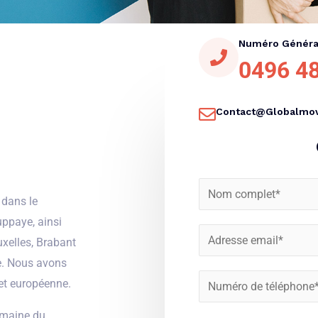
Numéro Généra
0496 48
Contact@globalmov
N
 dans le
o
ppaye, ainsi
m
E
uxelles, Brabant
*
m
ie. Nous avons
a
N
et européenne.
i
u
omaine du
l