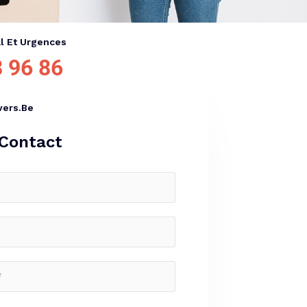
l Et Urgences
 96 86
ers.be
Contact