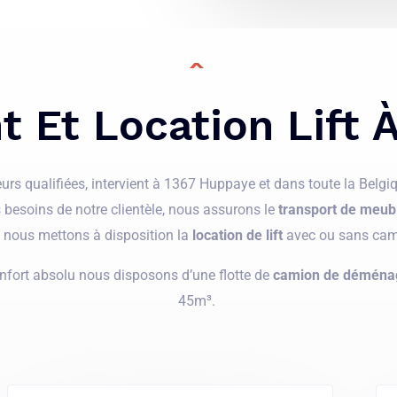
s
a
g
e
Et Location Lift 
*
s qualifiées, intervient à 1367 Huppaye et dans toute la Belgiqu
es besoins de notre clientèle, nous assurons le
transport de meub
, nous mettons à disposition la
location de lift
avec ou sans cam
nfort absolu nous disposons d’une flotte de
camion de déména
45m³.