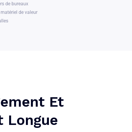
rs de bureaux
matériel de valeur
ulles
ement Et
t Longue