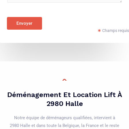
e
l
n
é
t
p
Envoyer
o
h
Champs requis
r
o
M
n
e
e
s
*
s
a
g
e
Déménagement Et Location Lift À
*
2980 Halle
Notre équipe de déménageurs qualifiées, intervient à
2980 Halle et dans toute la Belgique, la France et le reste