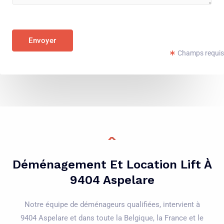
e
l
n
é
t
p
Envoyer
o
h
Champs requis
r
o
M
n
e
e
s
*
s
a
g
e
Déménagement Et Location Lift À
*
9404 Aspelare
Notre équipe de déménageurs qualifiées, intervient à
9404 Aspelare et dans toute la Belgique, la France et le