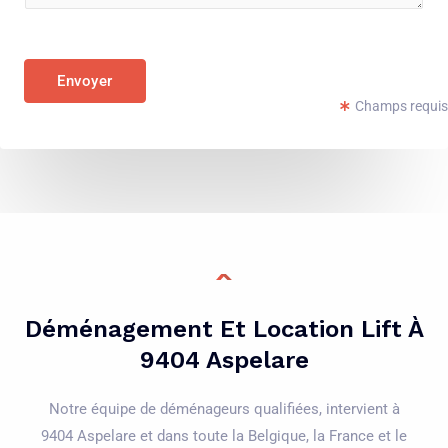
e
l
n
é
t
p
Envoyer
o
h
Champs requis
r
o
M
n
e
e
s
*
s
a
g
e
Déménagement Et Location Lift À
*
9404 Aspelare
Notre équipe de déménageurs qualifiées, intervient à
9404 Aspelare et dans toute la Belgique, la France et le